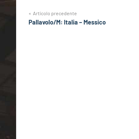
Navigazione
Articolo precedente
Pallavolo/M: Italia – Messico
articoli