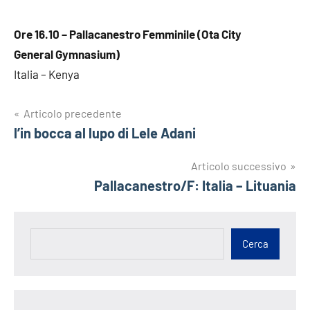
Ore 16.10 – Pallacanestro Femminile (Ota City
General Gymnasium)
Italia – Kenya
Navigazione
Articolo precedente
l’in bocca al lupo di Lele Adani
articoli
Articolo successivo
Pallacanestro/F: Italia – Lituania
Cerca
Cerca