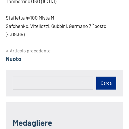
Tamborrino ORO (16:11.1)
Staffetta 4×100 Mista M
Safchenko, Vitellozzi, Gubbini, Germano 7 ° posto
(4:09.65)
Navigazione
Articolo precedente
Nuoto
articoli
Cerca
Cerca
Medagliere